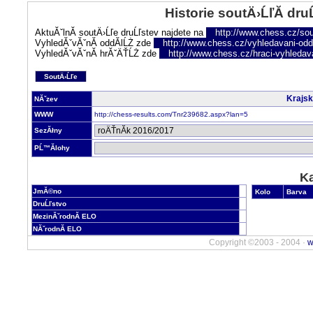
Historie soutÄ›ĹľĂ­ dru
AktuĂˇlnĂ­ soutÄ›Ĺľe druĹľstev najdete na
http://www.chess.cz/sou
VyhledĂˇvĂˇnĂ­ oddĂ­lĹŻ zde
http://www.chess.cz/vyhledavani-oddi
VyhledĂˇvĂˇnĂ­ hrĂˇÄŤĹŻ zde
http://www.chess.cz/hraci-vyhledav
SoutÄ›Ĺľe
Krajs
NĂˇzev
WWW
http://chess-results.com/Tnr239682.aspx?lan=5
SezĂłny
PĹ™Ă­lohy
Ka
JmĂ©no
Kolo
Barva
DruĹľstvo
MezinĂˇrodnĂ­ ELO
NĂˇrodnĂ­ ELO
Copyright ©2003 - 2004 ·
w