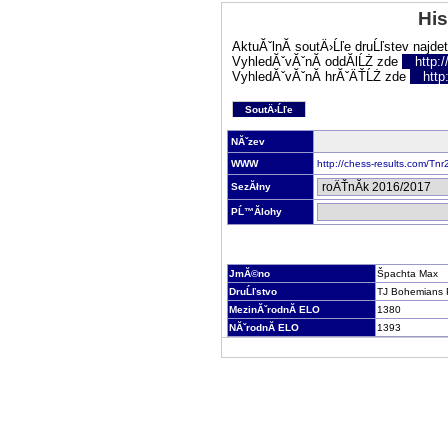
His
AktuĂˇlnĂ­ soutÄ›Ĺľe druĹľstev najde
VyhledĂˇvĂˇnĂ­ oddĂ­lĹŻ zde
http:
VyhledĂˇvĂˇnĂ­ hrĂˇÄŤĹŻ zde
http
SoutÄ›Ĺľe
NĂˇzev
WWW
http://chess-results.com/T
SezĂłny
PĹ™Ă­lohy
JmĂ©no
Špachta Max
DruĹľstvo
TJ Bohemians 
MezinĂˇrodnĂ­ ELO
1380
NĂˇrodnĂ­ ELO
1393