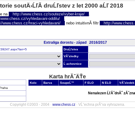
torie soutÄ›ĹľĂ­ druĹľstev z let 2000 aĹľ 2018
te na
http://www.chess.cz/souteze/vyber-kraje/
.
//www.chess.cz/vyhledavani-oddilu/
.
://www.chess.cz/hraci-vyhledavani/
nebo intuitivnĂ­ filtr
http://www.chess.cz
Extraliga dorostu - západ 2016/2017
nr239247.aspx?lan=5
DruĹľstva
VĂ˝sledky
Ĺ achovnice
Karta hrĂˇÄŤe
Kolo
Barva
SoupeĹ™
F ELO
N ELO
VĂ˝sledek
Praha
Nenalezen ĹľĂˇdnĂ˝ zĂˇzna
Copyright ©2003 - 2004 ·
www.chess.cz
· VĹˇechna prĂˇva vyhrazena.