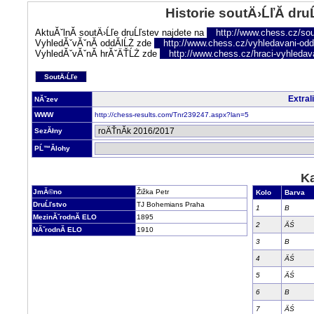
Historie soutÄ›ĹľĂ­ dru
AktuĂˇlnĂ­ soutÄ›Ĺľe druĹľstev najdete na
http://www.chess.cz/sou
VyhledĂˇvĂˇnĂ­ oddĂ­lĹŻ zde
http://www.chess.cz/vyhledavani-oddi
VyhledĂˇvĂˇnĂ­ hrĂˇÄŤĹŻ zde
http://www.chess.cz/hraci-vyhledav
SoutÄ›Ĺľe
Extral
NĂˇzev
WWW
http://chess-results.com/Tnr239247.aspx?lan=5
SezĂłny
PĹ™Ă­lohy
Ka
JmĂ©no
Žižka Petr
Kolo
Barva
DruĹľstvo
TJ Bohemians Praha
1
B
MezinĂˇrodnĂ­ ELO
1895
2
ÄŚ
NĂˇrodnĂ­ ELO
1910
3
B
4
ÄŚ
5
ÄŚ
6
B
7
ÄŚ