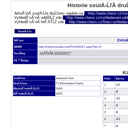
Historie soutÄ›ĹľĂ­ dru
AktuĂˇlnĂ­ soutÄ›Ĺľe druĹľstev najdete na
http://www.chess.cz/sou
VyhledĂˇvĂˇnĂ­ oddĂ­lĹŻ zde
http://www.chess.cz/vyhledavani-oddi
VyhledĂˇvĂˇnĂ­ hrĂˇÄŤĹŻ zde
http://www.chess.cz/hraci-vyhledav
SoutÄ›Ĺľe
Extral
NĂˇzev
WWW
http://chess-results.com/Tnr239247.aspx?lan=5
SezĂłny
PĹ™Ă­lohy
Ka
JmĂ©no
Aubrecht Petr
Kolo
Barva
DruĹľstvo
TJ Bohemians Praha
1
ÄŚ
MezinĂˇrodnĂ­ ELO
1863
2
B
NĂˇrodnĂ­ ELO
1835
3
ÄŚ
4
B
5
B
6
ÄŚ
7
B