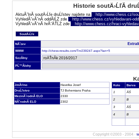
Historie soutÄ›ĹľĂ­ dru
AktuĂˇlnĂ­ soutÄ›Ĺľe druĹľstev najdete na
http://www.chess.cz/sou
VyhledĂˇvĂˇnĂ­ oddĂ­lĹŻ zde
http://www.chess.cz/vyhledavani-oddi
VyhledĂˇvĂˇnĂ­ hrĂˇÄŤĹŻ zde
http://www.chess.cz/hraci-vyhledav
SoutÄ›Ĺľe
Extral
NĂˇzev
WWW
http://chess-results.com/Tnr239247.aspx?lan=5
SezĂłny
PĹ™Ă­lohy
Ka
JmĂ©no
Havelka Josef
Kolo
Barva
DruĹľstvo
TJ Bohemians Praha
1
ÄŚ
MezinĂˇrodnĂ­ ELO
2330
2
B
NĂˇrodnĂ­ ELO
2302
3
ÄŚ
4
B
Copyright ©2003 - 2004 ·
w