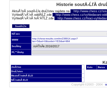
Historie soutÄ›ĹľĂ­ dru
AktuĂˇlnĂ­ soutÄ›Ĺľe druĹľstev najdete na
http://www.chess.cz/sou
VyhledĂˇvĂˇnĂ­ oddĂ­lĹŻ zde
http://www.chess.cz/vyhledavani-oddi
VyhledĂˇvĂˇnĂ­ hrĂˇÄŤĹŻ zde
http://www.chess.cz/hraci-vyhledav
SoutÄ›Ĺľe
NĂˇzev
http://chess-results.com/tnr238914.aspx?
WWW
lan=5&art=0&turdet=YES&wi=984
SezĂłny
PĹ™Ă­lohy
Ka
JmĂ©no
Kolo
Barva
DruĹľstvo
MezinĂˇrodnĂ­ ELO
NĂˇrodnĂ­ ELO
Copyright ©2003 - 2004 ·
w