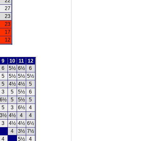
22
27
23
23
17
12
9
10
11
12
6
5½
6½
6
5
5½
5½
5½
5
4½
4½
5
3
5
5½
6
6½
5
5½
5
5
3
6½
4
3½
4½
4
4
3
4½
4½
6½
4
3½
7½
4
5½
4