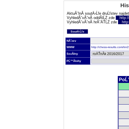
His
AktuĂˇlnĂ­ soutÄ›Ĺľe druĹľstev najde
VyhledĂˇvĂˇnĂ­ oddĂ­lĹŻ zde
http:
VyhledĂˇvĂˇnĂ­ hrĂˇÄŤĹŻ zde
http
SoutÄ›Ĺľe
NĂˇzev
WWW
http://chess-results.com/tn
SezĂłny
PĹ™Ă­lohy
PoĹ