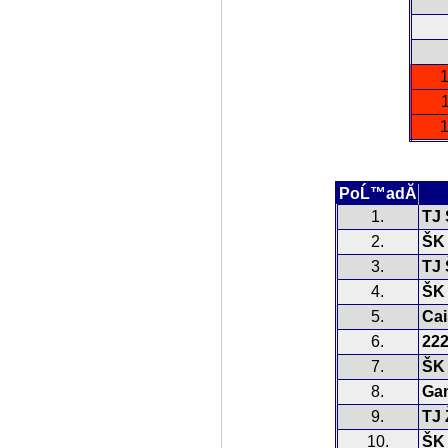
1
1
1
PoĹ™adĂ­
1.
TJ 
2.
ŠK
3.
TJ 
4.
ŠK 
5.
Cai
6.
222
7.
ŠK 
8.
Gam
9.
TJ 
10.
ŠK 