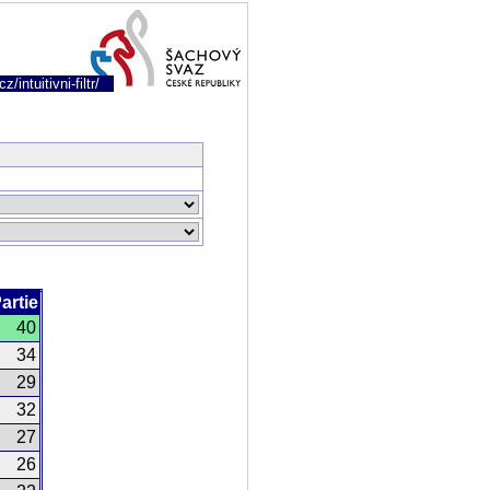
/intuitivni-filtr/
artie
40
34
29
32
27
26