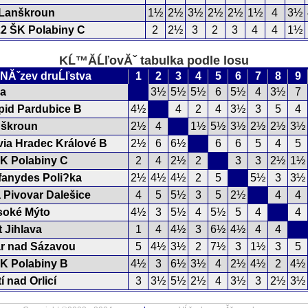
Lanškroun
1½
2½
3½
2½
2½
1½
4
3½
2 ŠK Polabiny C
2
2½
3
2
3
4
4
1½
KĹ™Ă­ĹľovĂˇ tabulka podle losu
NĂˇzev druĹľstva
1
2
3
4
5
6
7
8
9
pa
3½
5½
5½
6
5½
4
3½
7
id Pardubice B
4½
4
2
4
3½
3
5
4
nškroun
2½
4
1½
5½
3½
2½
2½
3½
via Hradec Králové B
2½
6
6½
6
6
5
4
5
K Polabiny C
2
4
2½
2
3
3
2½
1½
fanydes Poli?ka
2½
4½
4½
2
5
5½
3
3½
 Pivovar Dalešice
4
5
5½
3
5
2½
4
4
soké Mýto
4½
3
5½
4
5½
5
4
4
 Jihlava
1
4
4½
3
6½
4½
4
4
r nad Sázavou
5
4½
3½
2
7½
3
1½
3
5
K Polabiny B
4½
3
6½
3½
4
2½
4½
2
4½
í nad Orlicí
3
3½
5½
2½
4
3½
3
2½
3½