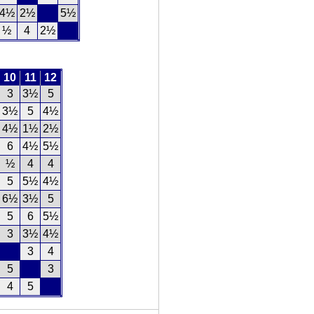
4½
2½
5½
½
4
2½
10
11
12
3
3½
5
3½
5
4½
4½
1½
2½
6
4½
5½
½
4
4
5
5½
4½
6½
3½
5
5
6
5½
3
3½
4½
3
4
5
3
4
5