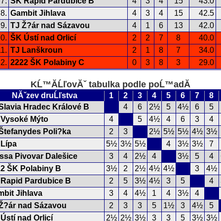
7.
ŠK Rapid Pardubice B
4
3
4
15
43.0
8.
Gambit Jihlava
4
3
4
15
42.5
9.
TJ Ž?ár nad Sázavou
4
1
6
13
42.0
0.
ŠK Ústí nad Orlicí
2
2
7
8
40.0
1.
TJ Lanškroun
2
1
8
7
34.0
2.
2222 ŠK Polabiny C
0
3
8
3
29.0
KĹ™Ă­ĹľovĂˇ tabulka podle poĹ™adĂ­
NĂˇzev druĹľstva
1
2
3
4
5
6
7
8
Slavia Hradec Králové B
4
6
2½
5
4½
6
5
 Vysoké Mýto
4
5
4½
4
6
3
4
Štefanydes Poli?ka
2
3
2½
5½
5½
4½
3½
Lípa
5½
3½
5½
4
3½
3½
7
ssa Pivovar Dalešice
3
4
2½
4
3½
5
4
2 ŠK Polabiny B
3½
2
2½
4½
4½
3
4½
Rapid Pardubice B
2
5
3½
4½
3
5
4
bit Jihlava
3
4
4½
1
4
3½
4
Ž?ár nad Sázavou
2
3
3
5
1½
3
4½
5
Ústí nad Orlicí
2½
2½
3½
3
3
5
3½
3½