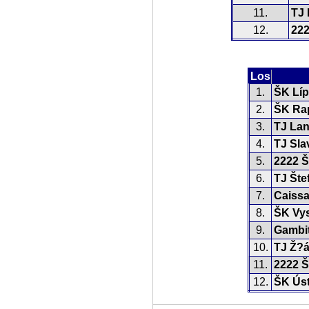
11.
TJ 
12.
222
Los
1.
ŠK Lí
2.
ŠK Rap
3.
TJ La
4.
TJ Sla
5.
2222 Š
6.
TJ Šte
7.
Caissa
8.
ŠK Vy
9.
Gambit
10.
TJ Ž?á
11.
2222 Š
12.
ŠK Úst