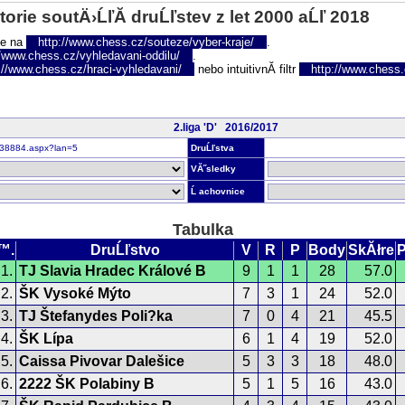
torie soutÄ›ĹľĂ­ druĹľstev z let 2000 aĹľ 2018
te na
http://www.chess.cz/souteze/vyber-kraje/
.
//www.chess.cz/vyhledavani-oddilu/
.
://www.chess.cz/hraci-vyhledavani/
nebo intuitivnĂ­ filtr
http://www.chess.cz
2.liga 'D' 2016/2017
r238884.aspx?lan=5
DruĹľstva
VĂ˝sledky
Ĺ achovnice
Tabulka
™.
DruĹľstvo
V
R
P
Body
SkĂłre
P
1.
TJ Slavia Hradec Králové B
9
1
1
28
57.0
2.
ŠK Vysoké Mýto
7
3
1
24
52.0
3.
TJ Štefanydes Poli?ka
7
0
4
21
45.5
4.
ŠK Lípa
6
1
4
19
52.0
5.
Caissa Pivovar Dalešice
5
3
3
18
48.0
6.
2222 ŠK Polabiny B
5
1
5
16
43.0