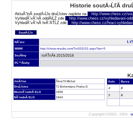
Historie soutÄ›ĹľĂ­ dru
AktuĂˇlnĂ­ soutÄ›Ĺľe druĹľstev najdete na
http://www.chess.cz/sou
VyhledĂˇvĂˇnĂ­ oddĂ­lĹŻ zde
http://www.chess.cz/vyhledavani-oddi
VyhledĂˇvĂˇnĂ­ hrĂˇÄŤĹŻ zde
http://www.chess.cz/hraci-vyhledav
SoutÄ›Ĺľe
I. 
NĂˇzev
WWW
http://chess-results.com/Tnr203152.aspx?lan=5
SezĂłny
PĹ™Ă­lohy
Ka
JmĂ©no
Škva?il Michal
Kolo
Barva
DruĹľstvo
TJ Bohemians Praha D
4
B
MezinĂˇrodnĂ­ ELO
1808
5
B
NĂˇrodnĂ­ ELO
1844
Copyright ©2003 - 2004 ·
w