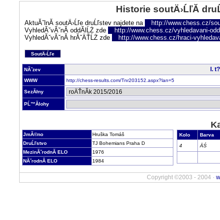
Historie soutÄ›ĹľĂ­ dru
AktuĂˇlnĂ­ soutÄ›Ĺľe druĹľstev najdete na
http://www.chess.cz/sou
VyhledĂˇvĂˇnĂ­ oddĂ­lĹŻ zde
http://www.chess.cz/vyhledavani-oddi
VyhledĂˇvĂˇnĂ­ hrĂˇÄŤĹŻ zde
http://www.chess.cz/hraci-vyhledav
SoutÄ›Ĺľe
I. 
NĂˇzev
WWW
http://chess-results.com/Tnr203152.aspx?lan=5
SezĂłny
PĹ™Ă­lohy
Ka
JmĂ©no
Hruška Tomáš
Kolo
Barva
DruĹľstvo
TJ Bohemians Praha D
4
ÄŚ
MezinĂˇrodnĂ­ ELO
1976
NĂˇrodnĂ­ ELO
1984
Copyright ©2003 - 2004 ·
w