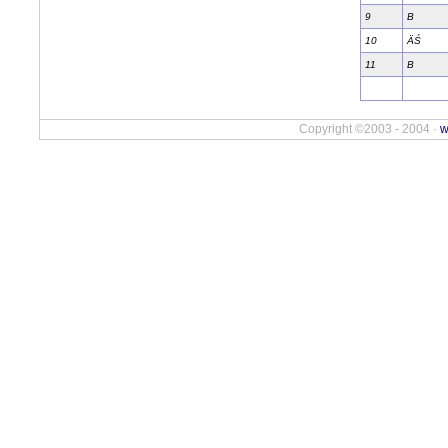
9
B
10
ÄŚ
11
B
Copyright ©2003 - 2004 ·
w