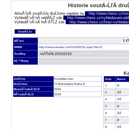
Historie soutÄ›ĹľĂ­ dru
AktuĂˇlnĂ­ soutÄ›Ĺľe druĹľstev najdete na
http://www.chess.cz/sou
VyhledĂˇvĂˇnĂ­ oddĂ­lĹŻ zde
http://www.chess.cz/vyhledavani-oddi
VyhledĂˇvĂˇnĂ­ hrĂˇÄŤĹŻ zde
http://www.chess.cz/hraci-vyhledav
SoutÄ›Ĺľe
I. 
NĂˇzev
WWW
http://chess-results.com/Tnr203152.aspx?lan=5
SezĂłny
PĹ™Ă­lohy
Ka
JmĂ©no
Koudelka Ivan
Kolo
Barva
DruĹľstvo
TJ Bohemians Praha D
1
B
MezinĂˇrodnĂ­ ELO
2040
2
ÄŚ
NĂˇrodnĂ­ ELO
2029
4
ÄŚ
5
B
6
ÄŚ
7
B
8
ÄŚ