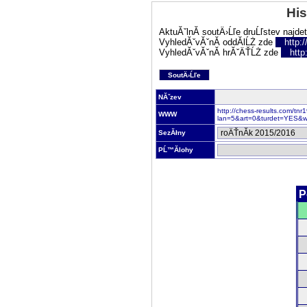
His
AktuĂˇlnĂ­ soutÄ›Ĺľe druĹľstev najde
VyhledĂˇvĂˇnĂ­ oddĂ­lĹŻ zde
http:
VyhledĂˇvĂˇnĂ­ hrĂˇÄŤĹŻ zde
http
SoutÄ›Ĺľe
NĂˇzev
http://chess-results.com/tn
WWW
lan=5&art=0&turdet=YES&w
SezĂłny
PĹ™Ă­lohy
P