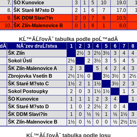
7.
ŠO Kunovice
3
1
5
10
19.0
8.
ŠK Staré M?sto D
2
1
6
7
17.0
9.
ŠK DDM Slavi?ín
2
0
7
6
10.5
10.
ŠK Zlín-Malenovice B
0
1
8
1
8.0
KĹ™Ă­ĹľovĂˇ tabulka podle poĹ™adĂ­
dĂ­
NĂˇzev druĹľstva
1
2
3
4
5
6
7
8
ŠK Zlín
2½
3
2½
3½
3
4
4
Sokol Ústí
2½
2
3½
3
5
4
5
ŠK Zlín-Malenovice A
2
3
5
4
2
4
3
Zbrojovka Vsetín B
2½
1½
0
3½
3½
3
2½
ŠK Staré M?sto C
1½
2
1
1½
3½
2
3
Sokol Postoupky
2
0
3
1½
1½
1
5
ŠO Kunovice
1
1
1
2
3
4
1
ŠK Staré M?sto D
1
0
2
2½
2
0
4
ŠK DDM Slavi?ín
1
0
½
½
1
½
1½
3
ŠK Zlín-Malenovice B
1½
0
½
0
0
½
2½
1½
KĹ™Ă­ĹľovĂˇ tabulka podle losu