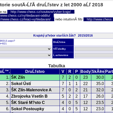
torie soutÄ›ĹľĂ­ druĹľstev z let 2000 aĹľ 2018
te na
http://www.chess.cz/souteze/vyber-kraje/
.
//www.chess.cz/vyhledavani-oddilu/
.
://www.chess.cz/hraci-vyhledavani/
nebo intuitivnĂ­ filtr
http://www.chess.cz
Krajský p?ebor starších žák? 2015/2016
r198313.aspx?
DruĹľstva
i=821
VĂ˝sledky
Ĺ achovnice
Tabulka
oĹ™.
DruĹľstvo
V
R
P
Body
SkĂłre
Part
1.
ŠK Zlín
7
2
0
23
30.0
2.
Sokol Ústí
7
1
1
22
35.0
3.
ŠK Zlín-Malenovice A
7
0
2
21
32.0
4.
Zbrojovka Vsetín B
5
2
2
17
26.0
5.
ŠK Staré M?sto C
4
0
5
12
23.5
6.
Sokol Postoupky
4
0
5
12
23.0