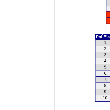
PoĹ™a
1.
2.
3.
4.
5.
6.
7.
8.
9.
10.