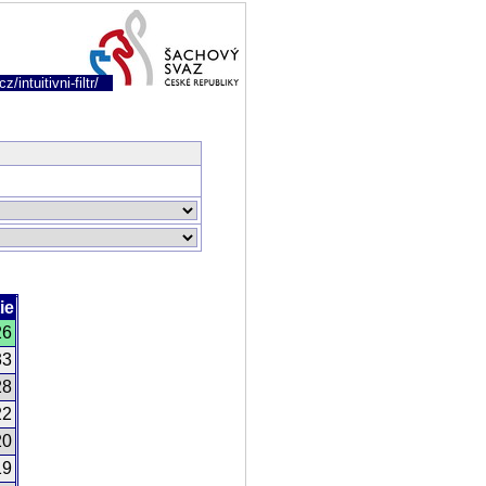
/intuitivni-filtr/
ie
26
33
28
22
20
19