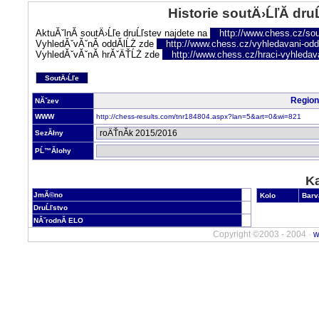
Historie soutÄ›ĹľĂ­ dru
AktuĂˇlnĂ­ soutÄ›Ĺľe druĹľstev najdete na
http://www.chess.cz/sou
VyhledĂˇvĂˇnĂ­ oddĂ­lĹŻ zde
http://www.chess.cz/vyhledavani-oddi
VyhledĂˇvĂˇnĂ­ hrĂˇÄŤĹŻ zde
http://www.chess.cz/hraci-vyhledav
SoutÄ›Ĺľe
Region
NĂˇzev
WWW
http://chess-results.com/tnr184804.aspx?lan=5&art=0&wi=821
SezĂłny
PĹ™Ă­lohy
Ka
JmĂ©no
Kolo
Barv
DruĹľstvo
NĂˇrodnĂ­ ELO
Copyright ©2003 - 2004 ·
w