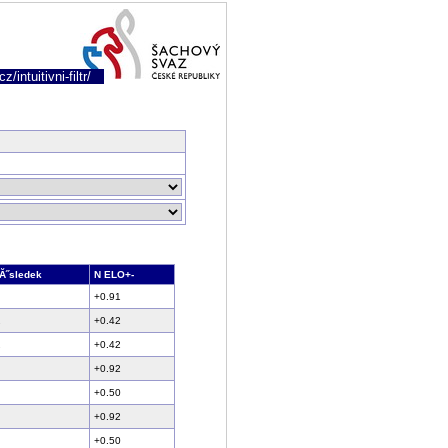
/intuitivni-filtr/
Ă˝sledek
N ELO+-
+0.91
+0.42
+0.42
+0.92
+0.50
+0.92
+0.50