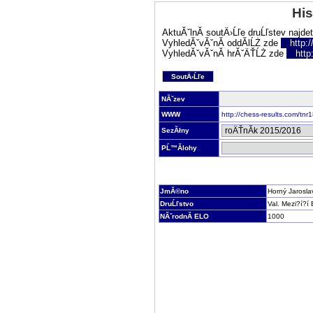
His
AktuĂˇlnĂ­ soutÄ›Ĺľe druĹľstev najde
VyhledĂˇvĂˇnĂ­ oddĂ­lĹŻ zde
http:
VyhledĂˇvĂˇnĂ­ hrĂˇÄŤĹŻ zde
http
SoutÄ›Ĺľe
NĂˇzev
WWW
http://chess-results.com/t
SezĂłny
PĹ™Ă­lohy
JmĂ©no
Horný Jarosla
DruĹľstvo
Val. Mezi?í?í 
NĂˇrodnĂ­ ELO
1000