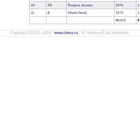
10
ÄŚ
Švagera Jaroslav
1574
1
11
B
Klímek David
1573
1
Ø1413
8
Copyright ©2003 - 2004 ·
www.chess.cz
· VĹˇechna prĂˇva vyhrazena.