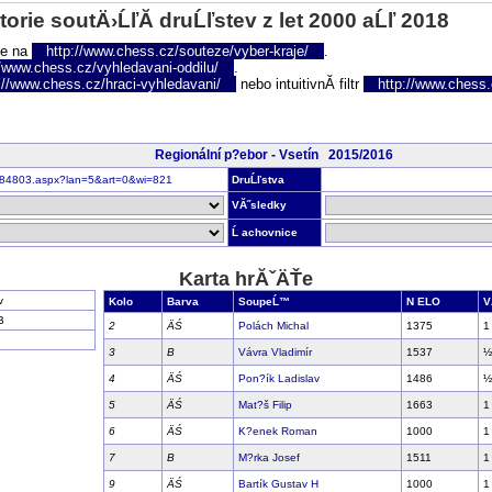
torie soutÄ›ĹľĂ­ druĹľstev z let 2000 aĹľ 2018
te na
http://www.chess.cz/souteze/vyber-kraje/
.
//www.chess.cz/vyhledavani-oddilu/
.
://www.chess.cz/hraci-vyhledavani/
nebo intuitivnĂ­ filtr
http://www.chess.cz
Regionální p?ebor - Vsetín 2015/2016
nr184803.aspx?lan=5&art=0&wi=821
DruĹľstva
VĂ˝sledky
Ĺ achovnice
Karta hrĂˇÄŤe
v
Kolo
Barva
SoupeĹ™
N ELO
V
B
2
ÄŚ
Polách Michal
1375
1
3
B
Vávra Vladimír
1537
½
4
ÄŚ
Pon?ík Ladislav
1486
½
5
ÄŚ
Mat?š Filip
1663
1
6
ÄŚ
K?enek Roman
1000
1
7
B
M?rka Josef
1511
1
9
ÄŚ
Bartík Gustav H
1000
1