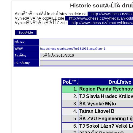
Historie soutÄ›ĹľĂ­ dru
AktuĂˇlnĂ­ soutÄ›Ĺľe druĹľstev najdete na
http://www.chess.cz/sou
VyhledĂˇvĂˇnĂ­ oddĂ­lĹŻ zde
http://www.chess.cz/vyhledavani-oddi
VyhledĂˇvĂˇnĂ­ hrĂˇÄŤĹŻ zde
http://www.chess.cz/hraci-vyhledav
SoutÄ›Ĺľe
NĂˇzev
WWW
http://chess-results.com/Tnr181931.aspx?lan=1
SezĂłny
PĹ™Ă­lohy
PoĹ™.
DruĹľstvo
1.
Region Panda Rychnov 
2.
TJ Slavia Hradec Králo
3.
ŠK Vysoké Mýto
4.
Tatran Litovel B
5.
ŠK ZVU Engineering Lí
6.
TJ Sokol Lázn? Velké L