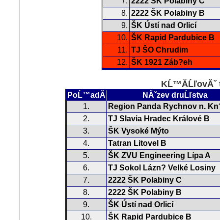
7.
2222 ŠK Polabiny C
8.
2222 ŠK Polabiny B
9.
ŠK Ústí nad Orlicí
10.
ŠK Rapid Pardubice B
11.
TJ ŠO Chrudim
12.
ŠK 1921 Záb?eh
KĹ™Ă­ĹľovĂˇ 
PoĹ™adĂ­
NĂˇzev druĹľstva
1.
Region Panda Rychnov n. Kn
2.
TJ Slavia Hradec Králové B
3.
ŠK Vysoké Mýto
4.
Tatran Litovel B
5.
ŠK ZVU Engineering Lípa A
6.
TJ Sokol Lázn? Velké Losiny
7.
2222 ŠK Polabiny C
8.
2222 ŠK Polabiny B
9.
ŠK Ústí nad Orlicí
10.
ŠK Rapid Pardubice B