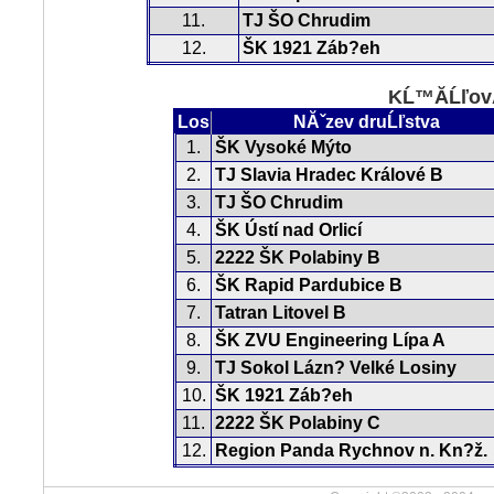
11.
TJ ŠO Chrudim
12.
ŠK 1921 Záb?eh
KĹ™Ă­ĹľovĂ
Los
NĂˇzev druĹľstva
1.
ŠK Vysoké Mýto
2.
TJ Slavia Hradec Králové B
3.
TJ ŠO Chrudim
4.
ŠK Ústí nad Orlicí
5.
2222 ŠK Polabiny B
6.
ŠK Rapid Pardubice B
7.
Tatran Litovel B
8.
ŠK ZVU Engineering Lípa A
9.
TJ Sokol Lázn? Velké Losiny
10.
ŠK 1921 Záb?eh
11.
2222 ŠK Polabiny C
12.
Region Panda Rychnov n. Kn?ž.