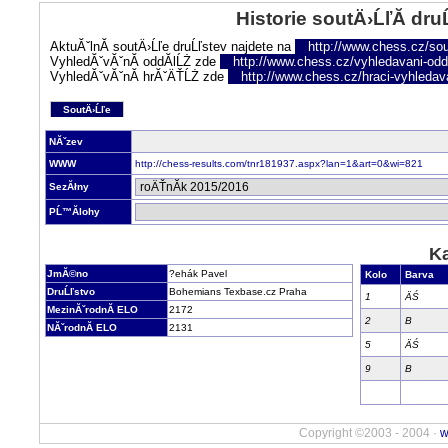
Historie soutÄ›ĹľĂ­ dru
AktuĂˇlnĂ­ soutÄ›Ĺľe druĹľstev najdete na
http://www.chess.cz/sou
VyhledĂˇvĂˇnĂ­ oddĂ­lĹŻ zde
http://www.chess.cz/vyhledavani-oddi
VyhledĂˇvĂˇnĂ­ hrĂˇÄŤĹŻ zde
http://www.chess.cz/hraci-vyhledav
SoutÄ›Ĺľe
NĂˇzev
WWW
http://chess-results.com/tnr181937.aspx?lan=1&art=0&wi=821
SezĂłny
PĹ™Ă­lohy
Ka
JmĂ©no
?ehák Pavel
Kolo
Barva
DruĹľstvo
Bohemians Texbase.cz Praha
1
ÄŚ
MezinĂˇrodnĂ­ ELO
2172
2
B
NĂˇrodnĂ­ ELO
2131
5
ÄŚ
9
B
Copyright ©2003 - 2004 ·
w