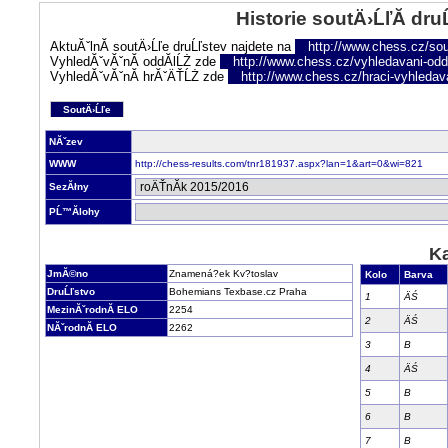
Historie soutÄ›ĹľĂ­ dru
AktuĂˇlnĂ­ soutÄ›Ĺľe druĹľstev najdete na
http://www.chess.cz/sou
VyhledĂˇvĂˇnĂ­ oddĂ­lĹŻ zde
http://www.chess.cz/vyhledavani-oddi
VyhledĂˇvĂˇnĂ­ hrĂˇÄŤĹŻ zde
http://www.chess.cz/hraci-vyhledav
SoutÄ›Ĺľe
NĂˇzev
WWW
http://chess-results.com/tnr181937.aspx?lan=1&art=0&wi=821
SezĂłny
PĹ™Ă­lohy
Ka
JmĂ©no
Znamená?ek Kv?toslav
Kolo
Barva
DruĹľstvo
Bohemians Texbase.cz Praha
1
ÄŚ
MezinĂˇrodnĂ­ ELO
2254
2
ÄŚ
NĂˇrodnĂ­ ELO
2262
3
B
4
ÄŚ
5
B
6
B
7
B