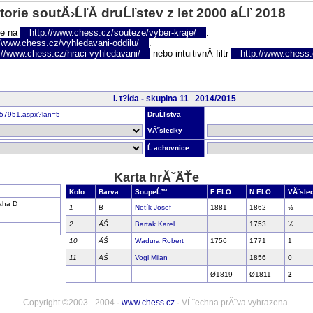
torie soutÄ›ĹľĂ­ druĹľstev z let 2000 aĹľ 2018
te na
http://www.chess.cz/souteze/vyber-kraje/
.
//www.chess.cz/vyhledavani-oddilu/
.
://www.chess.cz/hraci-vyhledavani/
nebo intuitivnĂ­ filtr
http://www.chess.cz
I. t?ída - skupina 11 2014/2015
r157951.aspx?lan=5
DruĹľstva
VĂ˝sledky
Ĺ achovnice
Karta hrĂˇÄŤe
Kolo
Barva
SoupeĹ™
F ELO
N ELO
VĂ˝sle
aha D
1
B
Netík Josef
1881
1862
½
2
ÄŚ
Barták Karel
1753
½
10
ÄŚ
Wadura Robert
1756
1771
1
11
ÄŚ
Vogl Milan
1856
0
Ø1819
Ø1811
2
Copyright ©2003 - 2004 ·
www.chess.cz
· VĹˇechna prĂˇva vyhrazena.