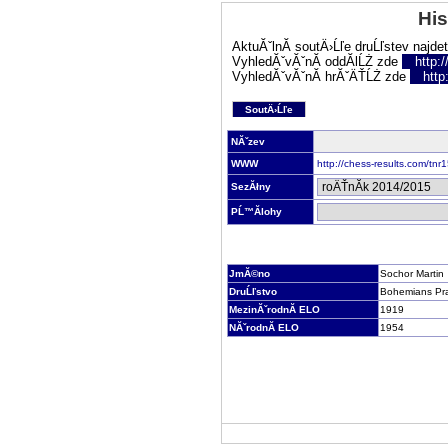
His
AktuĂˇlnĂ­ soutÄ›Ĺľe druĹľstev najde
VyhledĂˇvĂˇnĂ­ oddĂ­lĹŻ zde
http:
VyhledĂˇvĂˇnĂ­ hrĂˇÄŤĹŻ zde
http
SoutÄ›Ĺľe
NĂˇzev
WWW
http://chess-results.com/tn
SezĂłny
PĹ™Ă­lohy
JmĂ©no
Sochor Martin
DruĹľstvo
Bohemians Pr
MezinĂˇrodnĂ­ ELO
1919
NĂˇrodnĂ­ ELO
1954