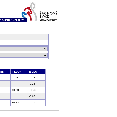
/intuitivni-filtr/
dek
F ELO+-
N ELO+-
-0.05
-0.13
-0.26
+0.28
+0.26
-0.63
+0.23
-0.76