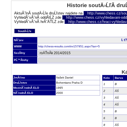
Historie soutÄ›ĹľĂ­ dru
AktuĂˇlnĂ­ soutÄ›Ĺľe druĹľstev najdete na
http://www.chess.cz/sou
VyhledĂˇvĂˇnĂ­ oddĂ­lĹŻ zde
http://www.chess.cz/vyhledavani-oddi
VyhledĂˇvĂˇnĂ­ hrĂˇÄŤĹŻ zde
http://www.chess.cz/hraci-vyhledav
SoutÄ›Ĺľe
I. 
NĂˇzev
WWW
http://chess-results.com/tnr157951.aspx?lan=5
SezĂłny
PĹ™Ă­lohy
Ka
JmĂ©no
Vašek Daniel
Kolo
Barva
DruĹľstvo
Bohemians Praha D
1
B
MezinĂˇrodnĂ­ ELO
1995
2
ÄŚ
NĂˇrodnĂ­ ELO
2000
3
ÄŚ
4
ÄŚ
5
B
6
B
8
ÄŚ