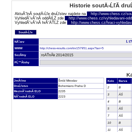
Historie soutÄ›ĹľĂ­ dru
AktuĂˇlnĂ­ soutÄ›Ĺľe druĹľstev najdete na
http://www.chess.cz/sou
VyhledĂˇvĂˇnĂ­ oddĂ­lĹŻ zde
http://www.chess.cz/vyhledavani-oddi
VyhledĂˇvĂˇnĂ­ hrĂˇÄŤĹŻ zde
http://www.chess.cz/hraci-vyhledav
SoutÄ›Ĺľe
I. 
NĂˇzev
WWW
http://chess-results.com/tnr157951.aspx?lan=5
SezĂłny
PĹ™Ă­lohy
Ka
JmĂ©no
Šmíd Miroslav
Kolo
Barva
DruĹľstvo
Bohemians Praha D
2
B
MezinĂˇrodnĂ­ ELO
2235
3
ÄŚ
NĂˇrodnĂ­ ELO
2223
4
B
5
ÄŚ
7
ÄŚ
10
B
11
ÄŚ