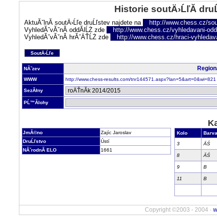
Historie soutÄ›ĹľĂ­ dru
AktuĂˇlnĂ­ soutÄ›Ĺľe druĹľstev najdete na
http://www.chess.cz/sou
VyhledĂˇvĂˇnĂ­ oddĂ­lĹŻ zde
http://www.chess.cz/vyhledavani-oddi
VyhledĂˇvĂˇnĂ­ hrĂˇÄŤĹŻ zde
http://www.chess.cz/hraci-vyhledav
SoutÄ›Ĺľe
Region
NĂˇzev
WWW
http://www.chess-results.com/tnr144571.aspx?lan=5&art=0&wi=821
SezĂłny
PĹ™Ă­lohy
Ka
JmĂ©no
Zajíc Jaroslav
Kolo
Barv
DruĹľstvo
Ústí
3
ÄŚ
NĂˇrodnĂ­ ELO
1661
8
ÄŚ
9
B
11
B
Copyright ©2003 - 2004 ·
w