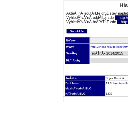
His
AktuĂˇlnĂ­ soutÄ›Ĺľe druĹľstev najde
VyhledĂˇvĂˇnĂ­ oddĂ­lĹŻ zde
http:
VyhledĂˇvĂˇnĂ­ hrĂˇÄŤĹŻ zde
http
SoutÄ›Ĺľe
NĂˇzev
WWW
http://chess-results.com/tn
SezĂłny
PĹ™Ă­lohy
JmĂ©no
Soják Dominik
DruĹľstvo
TJ Bohemians P
MezinĂˇrodnĂ­ ELO
NĂˇrodnĂ­ ELO
1239