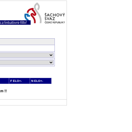
/intuitivni-filtr/
F ELO+-
N ELO+-
m !!