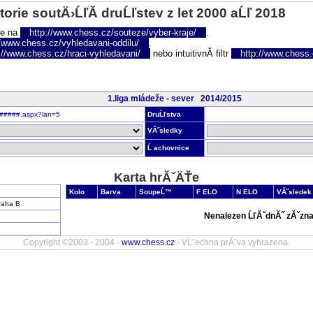
torie soutÄ›ĹľĂ­ druĹľstev z let 2000 aĹľ 2018
te na
http://www.chess.cz/souteze/vyber-kraje/
.
//www.chess.cz/vyhledavani-oddilu/
.
://www.chess.cz/hraci-vyhledavani/
nebo intuitivnĂ­ filtr
http://www.chess.cz
1.liga mládeže - sever 2014/2015
r######.aspx?lan=5
DruĹľstva
VĂ˝sledky
Ĺ achovnice
Karta hrĂˇÄŤe
Kolo
Barva
SoupeĹ™
F ELO
N ELO
VĂ˝sledek
raha B
Nenalezen ĹľĂˇdnĂ˝ zĂˇzna
Copyright ©2003 - 2004 ·
www.chess.cz
· VĹˇechna prĂˇva vyhrazena.