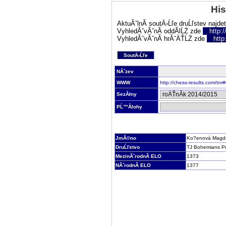
His
AktuĂˇlnĂ­ soutÄ›Ĺľe druĹľstev najde
VyhledĂˇvĂˇnĂ­ oddĂ­lĹŻ zde
http:
VyhledĂˇvĂˇnĂ­ hrĂˇÄŤĹŻ zde
http
SoutÄ›Ĺľe
NĂˇzev
WWW
http://chess-results.com/tn
SezĂłny
PĹ™Ă­lohy
JmĂ©no
Ko?enová Magd
DruĹľstvo
TJ Bohemians P
MezinĂˇrodnĂ­ ELO
1373
NĂˇrodnĂ­ ELO
1377