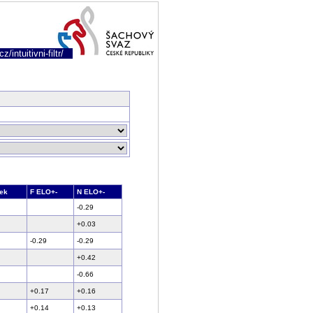
/intuitivni-filtr/
ek
F ELO+-
N ELO+-
-0.29
+0.03
-0.29
-0.29
+0.42
-0.66
+0.17
+0.16
+0.14
+0.13