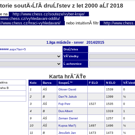
torie soutÄ›ĹľĂ­ druĹľstev z let 2000 aĹľ 2018
te na
http://www.chess.cz/souteze/vyber-kraje/
.
//www.chess.cz/vyhledavani-oddilu/
.
://www.chess.cz/hraci-vyhledavani/
nebo intuitivnĂ­ filtr
http://www.chess.cz
1.liga mládeže - sever 2014/2015
r######.aspx?lan=5
DruĹľstva
VĂ˝sledky
Ĺ achovnice
Karta hrĂˇÄŤe
aléna
Kolo
Barva
SoupeĹ™
F ELO
N ELO
VĂ˝sled
raha B
1
ÄŚ
Gloser David
1539
0
2
B
Dan?k Jakub
1399
½
3
ÄŚ
Fojt Petr
1527
1535
0
4
B
Dus Albert
1319
1
9
ÄŚ
Zeman Daniel
1257
0
10
ÄŚ
Kupsa Mat?j
1497
1496
½
11
B
Jiroušek Jan
1473
1473
½