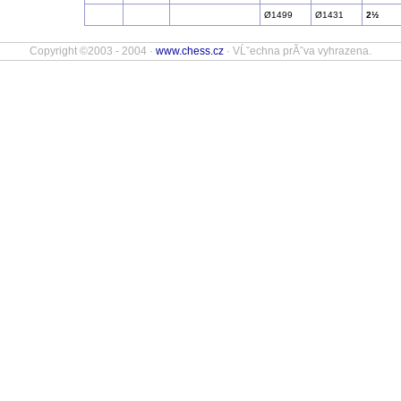
Ø1499
Ø1431
2½
Copyright ©2003 - 2004 ·
www.chess.cz
· VĹˇechna prĂˇva vyhrazena.