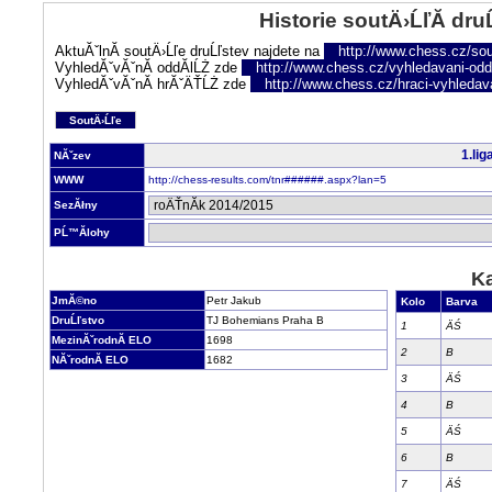
Historie soutÄ›ĹľĂ­ dru
AktuĂˇlnĂ­ soutÄ›Ĺľe druĹľstev najdete na
http://www.chess.cz/sou
VyhledĂˇvĂˇnĂ­ oddĂ­lĹŻ zde
http://www.chess.cz/vyhledavani-oddi
VyhledĂˇvĂˇnĂ­ hrĂˇÄŤĹŻ zde
http://www.chess.cz/hraci-vyhledav
SoutÄ›Ĺľe
1.li
NĂˇzev
WWW
http://chess-results.com/tnr######.aspx?lan=5
SezĂłny
PĹ™Ă­lohy
Ka
JmĂ©no
Petr Jakub
Kolo
Barva
DruĹľstvo
TJ Bohemians Praha B
1
ÄŚ
MezinĂˇrodnĂ­ ELO
1698
2
B
NĂˇrodnĂ­ ELO
1682
3
ÄŚ
4
B
5
ÄŚ
6
B
7
ÄŚ