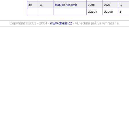
10
B
Mat?jka Vladimír
2008
2028
½
Ø2104
Ø2095
3
Copyright ©2003 - 2004 ·
www.chess.cz
· VĹˇechna prĂˇva vyhrazena.