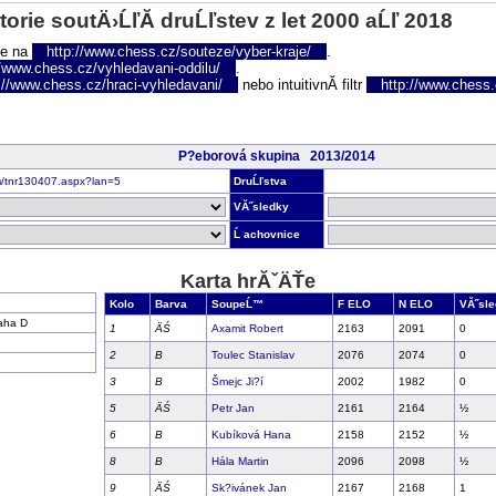
torie soutÄ›ĹľĂ­ druĹľstev z let 2000 aĹľ 2018
te na
http://www.chess.cz/souteze/vyber-kraje/
.
//www.chess.cz/vyhledavani-oddilu/
.
://www.chess.cz/hraci-vyhledavani/
nebo intuitivnĂ­ filtr
http://www.chess.cz
P?eborová skupina 2013/2014
om/tnr130407.aspx?lan=5
DruĹľstva
VĂ˝sledky
Ĺ achovnice
Karta hrĂˇÄŤe
Kolo
Barva
SoupeĹ™
F ELO
N ELO
VĂ˝sl
aha D
1
ÄŚ
Axamit Robert
2163
2091
0
2
B
Toulec Stanislav
2076
2074
0
3
B
Šmejc Ji?í
2002
1982
0
5
ÄŚ
Petr Jan
2161
2164
½
6
B
Kubíková Hana
2158
2152
½
8
B
Hála Martin
2096
2098
½
9
ÄŚ
Sk?ivánek Jan
2167
2168
1