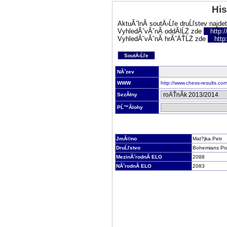
His
AktuĂˇlnĂ­ soutÄ›Ĺľe druĹľstev najde
VyhledĂˇvĂˇnĂ­ oddĂ­lĹŻ zde
http:
VyhledĂˇvĂˇnĂ­ hrĂˇÄŤĹŻ zde
http
SoutÄ›Ĺľe
NĂˇzev
WWW
http://www.chess-results.c
SezĂłny
PĹ™Ă­lohy
JmĂ©no
Mat?jka Petr
DruĹľstvo
Bohemians Pr
MezinĂˇrodnĂ­ ELO
2088
NĂˇrodnĂ­ ELO
2083