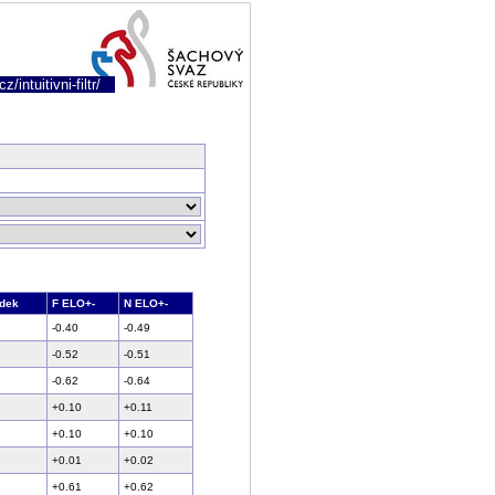
/intuitivni-filtr/
edek
F ELO+-
N ELO+-
-0.40
-0.49
-0.52
-0.51
-0.62
-0.64
+0.10
+0.11
+0.10
+0.10
+0.01
+0.02
+0.61
+0.62