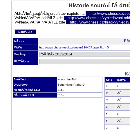
Historie soutÄ›ĹľĂ­ dru
AktuĂˇlnĂ­ soutÄ›Ĺľe druĹľstev najdete na
http://www.chess.cz/sou
VyhledĂˇvĂˇnĂ­ oddĂ­lĹŻ zde
http://www.chess.cz/vyhledavani-oddi
VyhledĂˇvĂˇnĂ­ hrĂˇÄŤĹŻ zde
http://www.chess.cz/hraci-vyhledav
SoutÄ›Ĺľe
P?e
NĂˇzev
WWW
http://www.chess-results.com/tnr130407.aspx?lan=5
SezĂłny
PĹ™Ă­lohy
Ka
JmĂ©no
Korsa Jind?ich
Kolo
Barva
DruĹľstvo
Bohemians Praha D
1
B
MezinĂˇrodnĂ­ ELO
2160
2
ÄŚ
NĂˇrodnĂ­ ELO
2159
3
ÄŚ
4
ÄŚ
5
B
6
ÄŚ
7
B