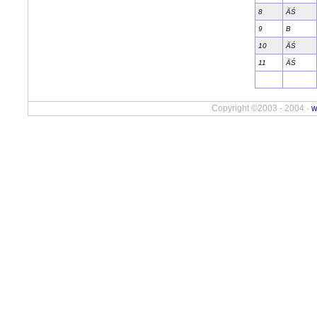
8
ÄŚ
9
B
10
ÄŚ
11
ÄŚ
Copyright ©2003 - 2004 ·
w