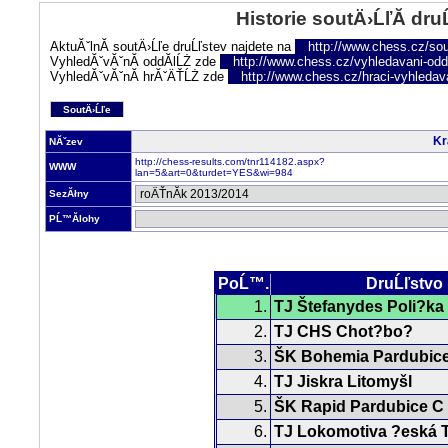
Historie soutÄ›ĹľĂ­ dru
AktuĂˇlnĂ­ soutÄ›Ĺľe druĹľstev najdete na
http://www.chess.cz/sou
VyhledĂˇvĂˇnĂ­ oddĂ­lĹŻ zde
http://www.chess.cz/vyhledavani-oddi
VyhledĂˇvĂˇnĂ­ hrĂˇÄŤĹŻ zde
http://www.chess.cz/hraci-vyhledav
SoutÄ›Ĺľe
Kr
NĂˇzev
http://chess-results.com/tnr114182.aspx?
WWW
lan=5&art=0&turdet=YES&wi=984
SezĂłny
PĹ™Ă­lohy
PoĹ™.
DruĹľstvo
1.
TJ Štefanydes Poli?ka
2.
TJ CHS Chot?bo?
3.
ŠK Bohemia Pardubic
4.
TJ Jiskra Litomyšl
5.
ŠK Rapid Pardubice C
6.
TJ Lokomotiva ?eská 