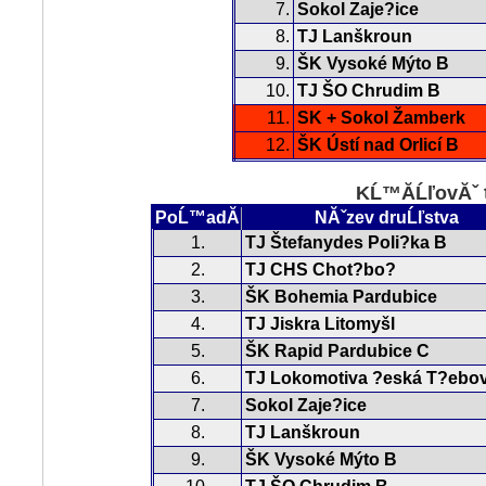
7.
Sokol Zaje?ice
8.
TJ Lanškroun
9.
ŠK Vysoké Mýto B
10.
TJ ŠO Chrudim B
11.
SK + Sokol Žamberk
12.
ŠK Ústí nad Orlicí B
KĹ™Ă­ĹľovĂˇ 
PoĹ™adĂ­
NĂˇzev druĹľstva
1.
TJ Štefanydes Poli?ka B
2.
TJ CHS Chot?bo?
3.
ŠK Bohemia Pardubice
4.
TJ Jiskra Litomyšl
5.
ŠK Rapid Pardubice C
6.
TJ Lokomotiva ?eská T?ebo
7.
Sokol Zaje?ice
8.
TJ Lanškroun
9.
ŠK Vysoké Mýto B