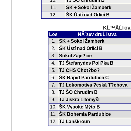
10.
TJ ŠO Chrudim B
11.
SK + Sokol Žamberk
12.
ŠK Ústí nad Orlicí B
KĹ™Ă­ĹľovĂ
Los
NĂˇzev druĹľstva
1.
SK + Sokol Žamberk
2.
ŠK Ústí nad Orlicí B
3.
Sokol Zaje?ice
4.
TJ Štefanydes Poli?ka B
5.
TJ CHS Chot?bo?
6.
ŠK Rapid Pardubice C
7.
TJ Lokomotiva ?eská T?ebová
8.
TJ ŠO Chrudim B
9.
TJ Jiskra Litomyšl
10.
ŠK Vysoké Mýto B
11.
ŠK Bohemia Pardubice
12.
TJ Lanškroun