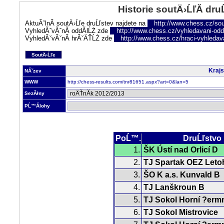
Historie soutÄ›ĹľĂ­ dru
AktuĂˇlnĂ­ soutÄ›Ĺľe druĹľstev najdete na
http://www.chess.cz/sou
VyhledĂˇvĂˇnĂ­ oddĂ­lĹŻ zde
http://www.chess.cz/vyhledavani-oddi
VyhledĂˇvĂˇnĂ­ hrĂˇÄŤĹŻ zde
http://www.chess.cz/hraci-vyhledav
SoutÄ›Ĺľe
Krajs
NĂˇzev
WWW
http://chess-results.com/tnr81651.aspx?art=0&lan=5
SezĂłny
PĹ™Ă­lohy
PoĹ™.
DruĹľstvo
1.
ŠK Ústí nad Orlicí D
2.
TJ Spartak OEZ Leto
3.
ŠO K a.s. Kunvald B
4.
TJ Lanškroun B
5.
TJ Sokol Horní ?erm
6.
TJ Sokol Mistrovice