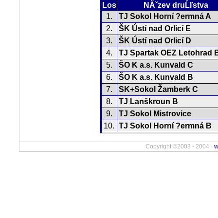
Los
NĂˇzev druĹľstva
1.
TJ Sokol Horní ?ermná A
2.
ŠK Ústí nad Orlicí E
3.
ŠK Ústí nad Orlicí D
4.
TJ Spartak OEZ Letohrad 
5.
ŠO K a.s. Kunvald C
6.
ŠO K a.s. Kunvald B
7.
SK+Sokol Žamberk C
8.
TJ Lanškroun B
9.
TJ Sokol Mistrovice
10.
TJ Sokol Horní ?ermná B
Copyright ©2003 - 2004 ·
w