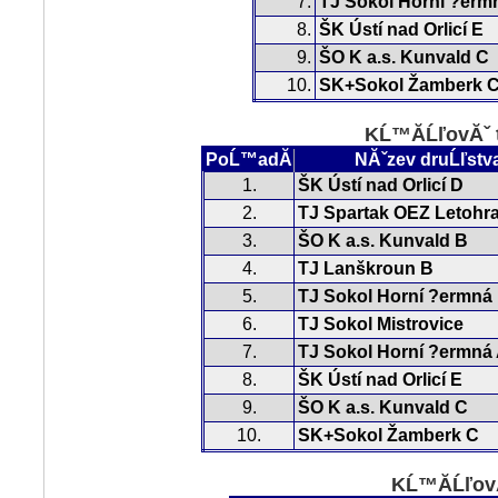
7.
TJ Sokol Horní ?erm
8.
ŠK Ústí nad Orlicí E
9.
ŠO K a.s. Kunvald C
10.
SK+Sokol Žamberk 
KĹ™Ă­ĹľovĂˇ 
PoĹ™adĂ­
NĂˇzev druĹľstv
1.
ŠK Ústí nad Orlicí D
2.
TJ Spartak OEZ Letohr
3.
ŠO K a.s. Kunvald B
4.
TJ Lanškroun B
5.
TJ Sokol Horní ?ermná
6.
TJ Sokol Mistrovice
7.
TJ Sokol Horní ?ermná
8.
ŠK Ústí nad Orlicí E
9.
ŠO K a.s. Kunvald C
10.
SK+Sokol Žamberk C
KĹ™Ă­ĹľovĂ